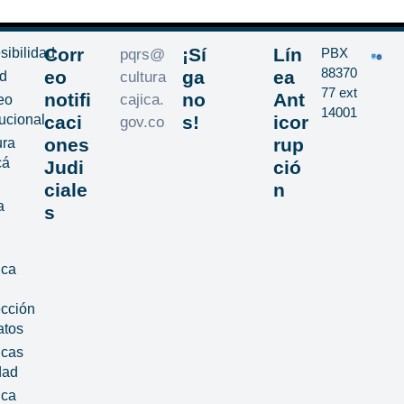
Corr
¡Sí
Lín
sibilidad
PBX
pqrs@
88370
eo
ga
ea
d
cultura
77 ext
notifi
no
Ant
cajica.
eo
14001
tucional
caci
s!
icor
gov.co
ones
rup
ura
cá
Judi
ció
ciale
n
a
s
ica
ección
atos
icas
dad
ica