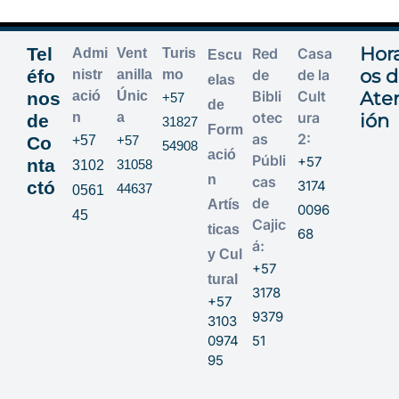
Hora
Tel
Red
Casa
Admi
Vent
Turis
Escu
os 
éfo
de
de la
nistr
anilla
mo
elas
Bibli
Cult
Ate
nos
ació
Únic
+57
de
otec
ura
n
a
ión
de
31827
Form
as
2:
Co
+57
+57
54908
ació
Públi
+57
nta
31058
3102
n
cas
ctó
3174
44637
0561
de
Artís
0096
45
Cajic
ticas
68
á:
y Cul
+57
tural
3178
+57
9379
3103
0974
51
95