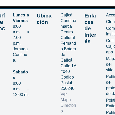
ri
Ubica
Enla
Lunes a
Cajicá
Acce
Viernes
Cundina
de
ción
ces
Clou
8:00
marca
nc
de
Corr
a.m. a
Centro
Inter
Insti
7:00
Cultural
és
Cult
p.m.
Fernand
Caji
Jornada
o Botero
app
Continu
de
Map
a.
Cajicá
del
Calle 1A
sitio
#040
Sabado
Polít
Código
s
de
Postal:
8:00
prot
250240
a.m. –
de d
Ver
12:00 m.
Mapa
Polít
Directori
Enti
o
Polít